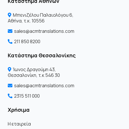
Κατάστημα Αθηνών
Μπενιζέλου Παλαιολόγου 6,
Αθήνα, τ.κ. 10556
sales@acmtranslations.com
211 850 8200
Κατάστημα Θεσσαλονίκης
Ίωνος Δραγoύμη 43,
Θεσσαλονίκη, τ.κ 546 30
sales@acmtranslations.com
2315 511 000
Χρήσιμα
Η εταιρεία