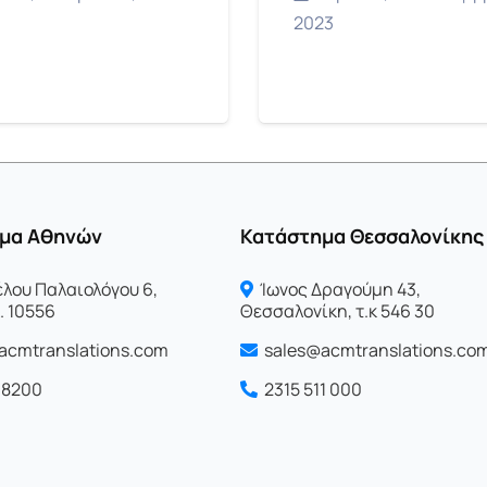
2023
μα Αθηνών
Κατάστημα Θεσσαλονίκης
λου Παλαιολόγου 6,
Ίωνος Δραγoύμη 43,
. 10556
Θεσσαλονίκη, τ.κ 546 30
acmtranslations.com
sales@acmtranslations.co
0 8200
2315 511 000