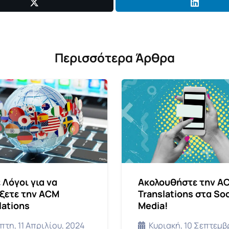
Περισσότερα Άρθρα
 Λόγοι για να
Ακολουθήστε την A
ξετε την ACM
Translations στα Soc
lations
Media!
πτη, 11 Απριλίου, 2024
Κυριακή, 10 Σεπτεμβ