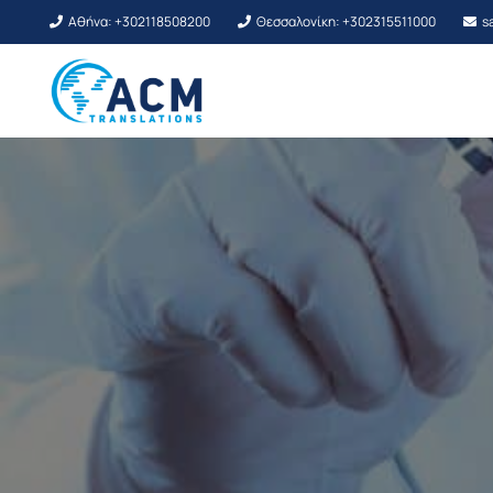
Αθήνα: +302118508200
Θεσσαλονίκη: +302315511000
s