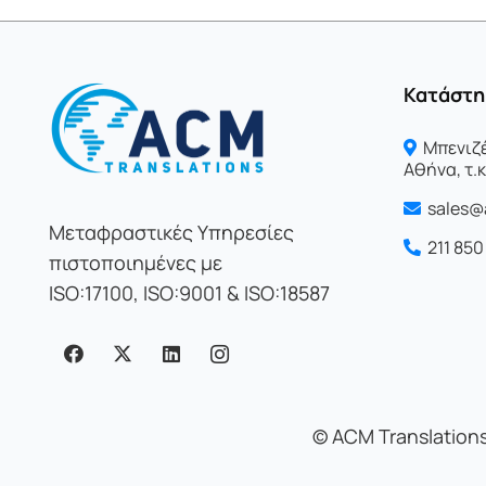
Κατάστη
Μπενιζέ
Αθήνα, τ.κ
sales@
Μεταφραστικές Υπηρεσίες
211 85
πιστοποιημένες με
ISO:17100, ISO:9001 & ISO:18587
©
ACM Translations