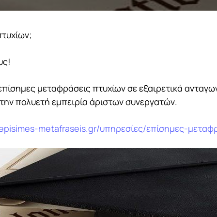
πτυχίων;
υς!
πίσημες μεταφράσεις πτυχίων σε εξαιρετικά ανταγωνι
την πολυετή εμπειρία άριστων συνεργατών.
.episimes-metafraseis.gr/υπηρεσίες/επίσημες-μεταφ