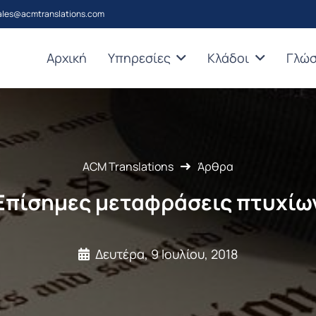
ales@acmtranslations.com
Αρχική
Υπηρεσίες
Κλάδοι
Γλώ
ACM Translations
Άρθρα
Επίσημες μεταφράσεις πτυχίω
Δευτέρα, 9 Ιουλίου, 2018