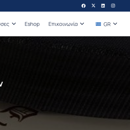
σσες
Eshop
Επικοινωνία
GR
ν