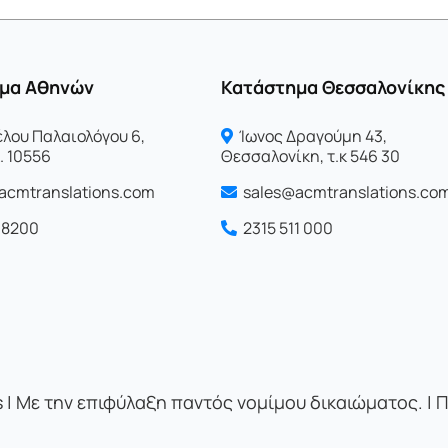
μα Αθηνών
Κατάστημα Θεσσαλονίκης
λου Παλαιολόγου 6,
Ίωνος Δραγoύμη 43,
. 10556
Θεσσαλονίκη, τ.κ 546 30
acmtranslations.com
sales@acmtranslations.co
0 8200
2315 511 000
 | Με την επιφύλαξη παντός νομίμου δικαιώματος. |
Π