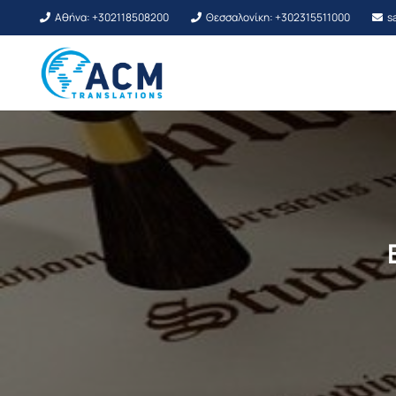
Αθήνα: +302118508200
Θεσσαλονίκη: +302315511000
s